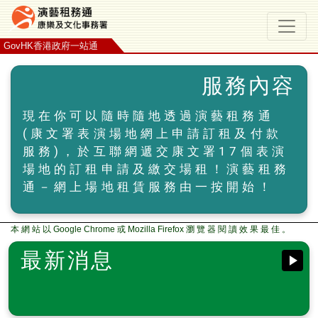
GovHK香港政府一站通
租用資料
服務內容
使用條款
現在你可以隨時隨地透過演藝租務通
(康文署表演場地網上申請訂租及付款
查詢
服務)，於互聯網遞交康文署17個表演
如何開始
場地的訂租申請及繳交場租！演藝租務
通－網上場地租賃服務由一按開始！
網上示範
常見問題
本 網 站 以 Google Chrome 或 Mozilla Firefox 瀏 覽 器 閱 讀 效 果 最 佳 。
網頁指南
最新消息
简体版
ENGLISH